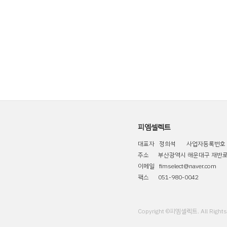
피엠셀렉트
대표자 정희석
사업자등록번호 1
주소 부산광역시 해운대구 재반로11
이메일 fimselect@naver.com
팩스 051-980-0042
Copyright ©피엠셀렉트. All Rights